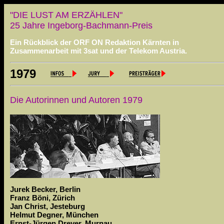
"DIE
LUST AM ERZÄHLEN"
25 Jahre Ingeborg-Bachmann-Preis
Ein Rückblick der ORF ON Redaktion Kärnten in
Zusammenarbeit mit 3sat und der Telekom Austria.
1979
Die Autorinnen und Autoren 1979
Jurek Becker, Berlin
Franz Böni, Zürich
Jan Christ, Jesteburg
Helmut Degner, München
Ernst-Jürgen Dreyer, Murnau