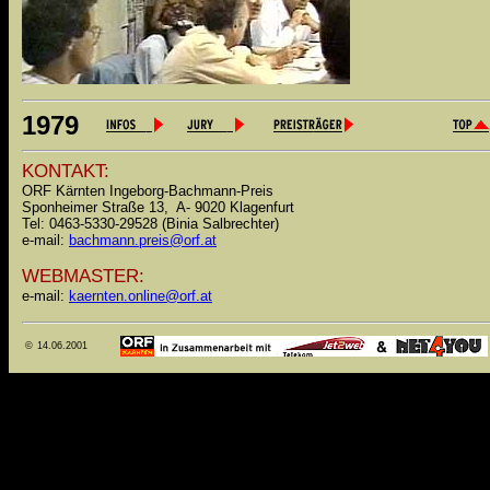
1979
KONTAKT
:
ORF Kärnten Ingeborg-Bachmann-Preis
Sponheimer Straße 13, A- 9020 Klagenfurt
Tel: 0463-5330-29528 (Binia Salbrechter)
e-mail:
bachmann.preis@orf.at
WEBMASTER:
e-mail:
kaernten.online@orf.at
©
14.06.2001