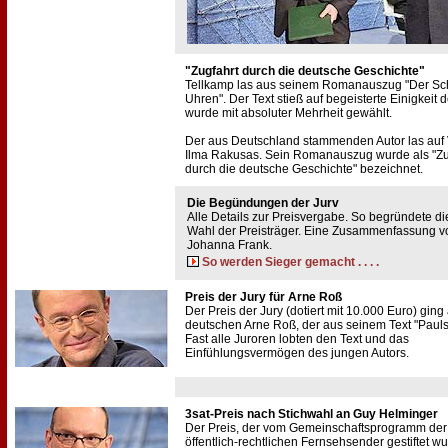
"Zugfahrt durch die deutsche Geschichte"
Tellkamp las aus seinem Romanauszug "Der Sch
Uhren". Der Text stieß auf begeisterte Einigkeit d
wurde mit absoluter Mehrheit gewählt.
Der aus Deutschland stammenden Autor las auf
Ilma Rakusas. Sein Romanauszug wurde als "Zu
durch die deutsche Geschichte" bezeichnet.
Die Begündungen der Jurv
Alle Details zur Preisvergabe. So begründete di
Wahl der Preisträger. Eine Zusammenfassung v
Johanna Frank.
So werden Sieger gemacht . . . .
Preis der Jury für Arne Roß
Der Preis der Jury (dotiert mit 10.000 Euro) ging
deutschen Arne Roß, der aus seinem Text "Pauls 
Fast alle Juroren lobten den Text und das
Einfühlungsvermögen des jungen Autors.
3sat-Preis nach Stichwahl an Guy Helminger
Der Preis, der vom Gemeinschaftsprogramm der 
öffentlich-rechtlichen Fernsehsender gestiftet w