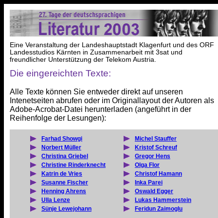
Eine Veranstaltung der Landeshauptstadt Klagenfurt und des ORF
Landesstudios Kärnten in Zusammenarbeit mit 3sat und
freundlicher Unterstützung der Telekom Austria.
Die eingereichten Texte:
Alle Texte können Sie entweder direkt auf unseren
Intenetseiten abrufen oder im Originallayout der Autoren als
Adobe-Acrobat-Datei herunterladen (angeführt in der
Reihenfolge der Lesungen):
Farhad Showgi
Michel Stauffer
Norbert Müller
Kristof Schreuf
Christina Griebel
Gregor Hens
Christine Rinderknecht
Olga Flor
Katrin de Vries
Christof Hamann
Susanne Fischer
Inka Parei
Henning Ahrens
Oswald Egger
Ulla Lenze
Lukas Hammerstein
Sünje Lewejohann
Feridun Zaimoglu