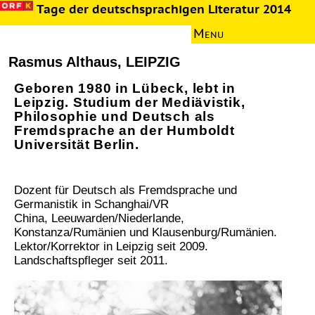
Tage der deutschsprachigen Literatur 2014
Menu
Bachmann-Preis
Information
Rasmus Althaus, LEIPZIG
News
Geboren 1980 in Lübeck, lebt in
Autoren
Leipzig. Studium der Mediävistik,
Philosophie und Deutsch als
Jury
Fremdsprache an der Humboldt
Texte
Universität Berlin.
Multimedia
Literaturkurs
Dozent für Deutsch als Fremdsprache und
Germanistik in Schanghai/VR
Archiv
China, Leeuwarden/Niederlande,
Presseinformation
Konstanza/Rumänien und Klausenburg/Rumänien.
Lektor/Korrektor in Leipzig seit 2009.
Landschaftspfleger seit 2011.