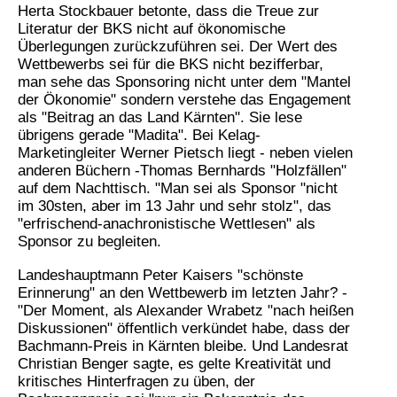
Herta Stockbauer betonte, dass die Treue zur
Literatur der BKS nicht auf ökonomische
Überlegungen zurückzuführen sei. Der Wert des
Wettbewerbs sei für die BKS nicht bezifferbar,
man sehe das Sponsoring nicht unter dem "Mantel
der Ökonomie" sondern verstehe das Engagement
als "Beitrag an das Land Kärnten". Sie lese
übrigens gerade "Madita". Bei Kelag-
Marketingleiter Werner Pietsch liegt - neben vielen
anderen Büchern -Thomas Bernhards "Holzfällen"
auf dem Nachttisch. "Man sei als Sponsor "nicht
im 30sten, aber im 13 Jahr und sehr stolz", das
"erfrischend-anachronistische Wettlesen" als
Sponsor zu begleiten.
Landeshauptmann Peter Kaisers "schönste
Erinnerung" an den Wettbewerb im letzten Jahr? -
"Der Moment, als Alexander Wrabetz "nach heißen
Diskussionen" öffentlich verkündet habe, dass der
Bachmann-Preis in Kärnten bleibe. Und Landesrat
Christian Benger sagte, es gelte Kreativität und
kritisches Hinterfragen zu üben, der