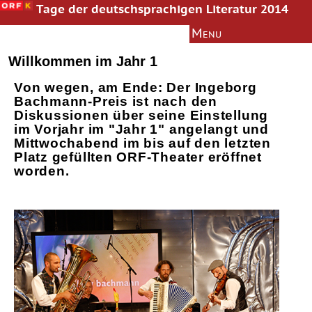
Tage der deutschsprachigen Literatur 2014
Menu
Bachmann-Preis
Information
Willkommen im Jahr 1
News
Von wegen, am Ende: Der Ingeborg
Autoren
Bachmann-Preis ist nach den
Diskussionen über seine Einstellung
Jury
im Vorjahr im "Jahr 1" angelangt und
Texte
Mittwochabend im bis auf den letzten
Platz gefüllten ORF-Theater eröffnet
Multimedia
worden.
Literaturkurs
Archiv
Presseinformation