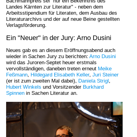
Bachmannpreis sei "nur ein Bekenntnis des
Landes Kärnten zur Literatur" - neben dem
Arbeitsstipendium für Literaten, dem Ausbau des
Literaturarchivs und der auf neue Beine gestellten
Verlagsförderung.
Ein "Neuer" in der Jury: Arno Dusini
Neues gab es an diesem Eröffnungsabend auch
wieder in Sachen Jury zu berichten:
Arno Dusini
wird das Juroren-Septet heuer erstmals
vervollständigen, daneben treten erneut
Meike
Feßmann
,
Hildegard Elisabeth Keller
,
Juri Steiner
(er ist zum zweiten Mal dabei),
Daniela Strigl
,
Hubert Winkels
und Vorsitzender
Burkhard
Spinnen
in Sachen Literatur an.