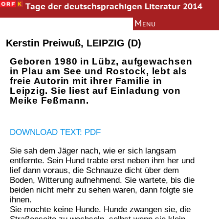
Tage der deutschsprachigen Literatur 2014
Menu
Bachmann-Preis
Information
Kerstin Preiwuß, LEIPZIG (D)
News
Geboren 1980 in Lübz, aufgewachsen
Autoren
in Plau am See und Rostock, lebt als
freie Autorin mit ihrer Familie in
Jury
Leipzig. Sie liest auf Einladung von
Texte
Meike Feßmann.
Multimedia
Literaturkurs
DOWNLOAD TEXT: PDF
Archiv
Sie sah dem Jäger nach, wie er sich langsam
entfernte. Sein Hund trabte erst neben ihm her und
Presseinformation
lief dann voraus, die Schnauze dicht über dem
Boden, Witterung aufnehmend. Sie wartete, bis die
beiden nicht mehr zu sehen waren, dann folgte sie
ihnen.
Sie mochte keine Hunde. Hunde zwangen sie, die