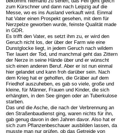
bekommt niemand zu sehen, das Fell geht gleich
zum Kürschner und dann nach Leipzig auf die
Messe, wo es ins Ausland verkauft wird. Einmal
hat Vater einen Prospekt gesehen, mit dem für
Nerzpelze geworben wurde, feinste Qualität made
in GDR.
Es trifft den Vater, es setzt ihm zu, er wird den
Geruch nicht los, der über der Farm wie eine
Dunstglocke liegt, in jedem Geruch nach wildem
Tier lauert der Tod, und manchmal geht das Zittern
der Nerze in seine Hände über und er wünscht
sich einen anderen Beruf. Aber er ist nun einmal
hier gelandet und kann froh darüber sein. Nach
dem Krieg hat er geholfen, die Gräber auf dem
Friedhof auszuheben, es gab so viele, große und
kleine, für Männer, Frauen und Kinder, die sich
erhängten, in den See gingen oder an Tuberkulose
starben.
Das und die Asche, die nach der Verbrennung an
den Straßenbaudienst ging, waren nichts für ihn,
gab genug davon in den Jahren davor. Also hat er
sich zum Pflanzenbeschauer ausbilden lassen, da
musste man nur prüfen, ob das Getreide von