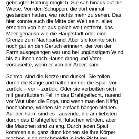
gebeugter Haltung möglich. Sie sah hinaus auf die
Wiese. Von den Schuppen, die dort einmal
gestanden hatten, war nichts mehr zu sehen. Das
hier konnte auch die Mitte der Welt sein, alles
erschien von hier aus gleich weit entfernt, das
Meer genauso wie die Hauptstadt oder eine
Grenze zum Nachbarland. Aber sie konnte sich
noch gut an den Geruch erinnern, der von der
Farm ausgegangen war und bei ungünstigem Wind
bis zu ihnen nach Hause drang und Vater
vorauseilte, wenn er von der Arbeit kam.
Schmal sind die Nerze und dunkel. Sie tollen
durch die Käfige und halten immer die Spur: vor –
zurück – vor – zurück. Oder sie verbeißen sich
mit gesträubtem Fell in das Drahtgeflecht, rasend
vor Wut über die Enge, und wenn man den Käfig
hochnähme, würden sie einfach hängen bleiben.
Auf der Farm sind es Tausende, die am liebsten
durch das Drahtgeflecht flutschen würden, aber
die Maschen sind zu eng. Durch jeden Spalt
kommen sie, ganz dünn können sie ihre Körper
machen, sich geschmeidig in jede Richtung