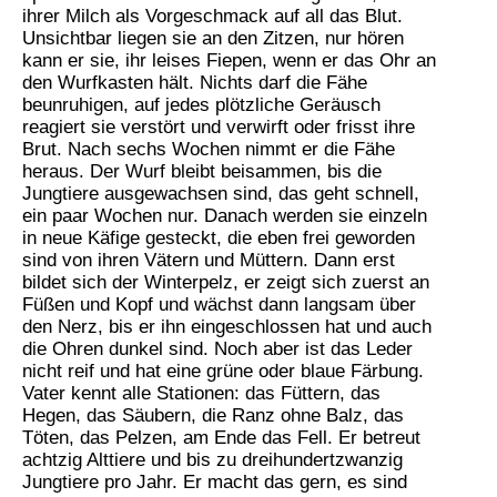
ihrer Milch als Vorgeschmack auf all das Blut.
Unsichtbar liegen sie an den Zitzen, nur hören
kann er sie, ihr leises Fiepen, wenn er das Ohr an
den Wurfkasten hält. Nichts darf die Fähe
beunruhigen, auf jedes plötzliche Geräusch
reagiert sie verstört und verwirft oder frisst ihre
Brut. Nach sechs Wochen nimmt er die Fähe
heraus. Der Wurf bleibt beisammen, bis die
Jungtiere ausgewachsen sind, das geht schnell,
ein paar Wochen nur. Danach werden sie einzeln
in neue Käfige gesteckt, die eben frei geworden
sind von ihren Vätern und Müttern. Dann erst
bildet sich der Winterpelz, er zeigt sich zuerst an
Füßen und Kopf und wächst dann langsam über
den Nerz, bis er ihn eingeschlossen hat und auch
die Ohren dunkel sind. Noch aber ist das Leder
nicht reif und hat eine grüne oder blaue Färbung.
Vater kennt alle Stationen: das Füttern, das
Hegen, das Säubern, die Ranz ohne Balz, das
Töten, das Pelzen, am Ende das Fell. Er betreut
achtzig Alttiere und bis zu dreihundertzwanzig
Jungtiere pro Jahr. Er macht das gern, es sind