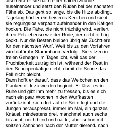
also reißt er sie nach einer halben Stunde
auseinander und setzt den Rüden bei der nächsten
Fähe ab. Das geht so lange, bis die Hitze abklingt.
Tagelang hört er ein heiseres Keuchen und sieht
sie regungslos verpaart aufeinander in den Käfigen
hocken. Die Fähe, die nicht trächtig wird, verliert
ihren Pelz ebenso wie der Rüde, der nicht richtig
deckt. Nur die Besten bleiben übrig als Zuchttiere
für den nächsten Wurf. Weit bis zu den Vorfahren
wird dafür ihr Stammbaum verfolgt. Sie sitzen in
freien Gehegen im Tageslicht, weil das der
Fruchtbarkeit zuträglich ist, während der Rest in
den Schuppenkäfigen lebt, damit die Sonne das
Fell nicht bleicht.
Dann hofft er darauf, dass das Weibchen an den
Flanken dick zu werden beginnt. Er lässt es in
Ruhe und gibt ihm mehr zu fressen, bis es sich
nach ein paar Wochen in den Wurfkasten
zurückzieht, sich dort auf die Seite legt und die
Jungen herauspresst, immer im Mai, ein ganzes
Knäuel, mindestens drei, manchmal auch sechs
bis acht, noch blind und nackt, aber schon mit
spitzen Zähnchen nach der Mutter gierend, nach