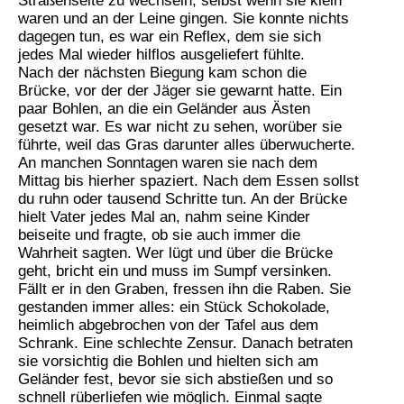
Straßenseite zu wechseln, selbst wenn sie klein
waren und an der Leine gingen. Sie konnte nichts
dagegen tun, es war ein Reflex, dem sie sich
jedes Mal wieder hilflos ausgeliefert fühlte.
Nach der nächsten Biegung kam schon die
Brücke, vor der der Jäger sie gewarnt hatte. Ein
paar Bohlen, an die ein Geländer aus Ästen
gesetzt war. Es war nicht zu sehen, worüber sie
führte, weil das Gras darunter alles überwucherte.
An manchen Sonntagen waren sie nach dem
Mittag bis hierher spaziert. Nach dem Essen sollst
du ruhn oder tausend Schritte tun. An der Brücke
hielt Vater jedes Mal an, nahm seine Kinder
beiseite und fragte, ob sie auch immer die
Wahrheit sagten. Wer lügt und über die Brücke
geht, bricht ein und muss im Sumpf versinken.
Fällt er in den Graben, fressen ihn die Raben. Sie
gestanden immer alles: ein Stück Schokolade,
heimlich abgebrochen von der Tafel aus dem
Schrank. Eine schlechte Zensur. Danach betraten
sie vorsichtig die Bohlen und hielten sich am
Geländer fest, bevor sie sich abstießen und so
schnell rüberliefen wie möglich. Einmal sagte