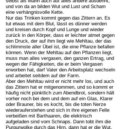
selbst als Mann auch auf alles andere ausdehnt,
und von da an bilden Wut und Lust und Scham
eine verhängnisvolle Kette.
Nur das Trinken kommt gegen das Zittern an. Es
tut etwas mit dem Blut, lässt es dünner werden
und kreisen durch Kopf und Lunge und wieder
zurück in den Körper, dass er leichter atmet gegen
den Druck, der auf ihm liegt wie Mehltau, der das
schlimmste aller Übel ist, die eine Pflanze befallen
können. Wenn der Mehltau auf den Pflanzen liegt,
muss man alles vergasen, den ganzen Ertrag, und
wegen der Fähigkeiten, die er beim Vergasen
erworben hat, darf Vater den Arbeitsplatz wechseln
und arbeitet seitdem auf der Farm.
Aber den Mehltau wird er nicht mehr los, und auch
das Zittern hat er mitgenommen, und so kommt er
häufig nicht pünktlich zum Abendbrot, sondern hält
vorher noch bei dem und dem auf ein Glas, Klarer
oder Brauner, bis es kocht, bis die toten Nerze
wiederauferstehen und sich in ihre eigenen Felle
verbeißen mit Barthaaren, die elektrisch
aufgeladen sind vom Schnaps. Dann tobt ihm die
Purpurwolke durch das Hirn, dann hat er die Wut,