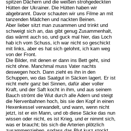
spitzen Dächern und die weißen strohgedeckten
Hütten der Ukrainer. Die Hütten haben wir
abgebrannt. Davor schauten wir uns Filme an mit
tanzenden Mädchen und nackten Beinen.
Aber lieber sitzt man zusammen und trinkt und
schweigt sich an, das gibt genug Zusammenhalt,
das wärmt auch so, und guck mal hier, das Loch
hab ich vom Schuss, ich war nicht so geschickt
mit links, aber es hat sich gelohnt, ich kam weg
von der Front.
Die Bilder, mit denen er dann ins Bett geht, sind
nicht ohne. Manchmal muss Vater nachts
deswegen hoch. Dann zieht es ihn in den
Schuppen, wo das Saatgut in Säcken lagert. Er ist
nicht mehr ganz bei Sinnen, dafür aber voller
Kraft, und der Saft kocht in ihm, und aus seinem
Bauch strömt die Wut durch alle Adern und steigt
die Nervenbahnen hoch, bis sie den Kopf in einen
Hexenkessel verwandelt, und wann, wenn nicht
jetzt, ist er ein Mann, und ob diese Säcke das nun
wissen oder nicht, es ist Krieg, und er nimmt sich,
was er braucht; bis sich die Arterien plötzlich
zusammenziehen, sodass das Blut kurz stockt,