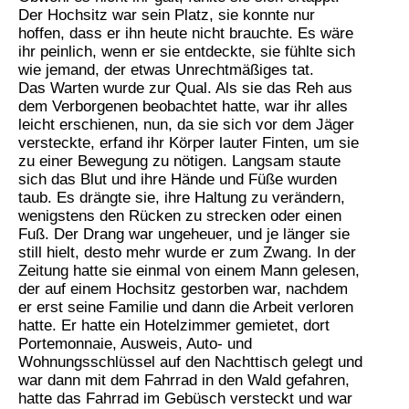
Der Hochsitz war sein Platz, sie konnte nur
hoffen, dass er ihn heute nicht brauchte. Es wäre
ihr peinlich, wenn er sie entdeckte, sie fühlte sich
wie jemand, der etwas Unrechtmäßiges tat.
Das Warten wurde zur Qual. Als sie das Reh aus
dem Verborgenen beobachtet hatte, war ihr alles
leicht erschienen, nun, da sie sich vor dem Jäger
versteckte, erfand ihr Körper lauter Finten, um sie
zu einer Bewegung zu nötigen. Langsam staute
sich das Blut und ihre Hände und Füße wurden
taub. Es drängte sie, ihre Haltung zu verändern,
wenigstens den Rücken zu strecken oder einen
Fuß. Der Drang war ungeheuer, und je länger sie
still hielt, desto mehr wurde er zum Zwang. In der
Zeitung hatte sie einmal von einem Mann gelesen,
der auf einem Hochsitz gestorben war, nachdem
er erst seine Familie und dann die Arbeit verloren
hatte. Er hatte ein Hotelzimmer gemietet, dort
Portemonnaie, Ausweis, Auto- und
Wohnungsschlüssel auf den Nachttisch gelegt und
war dann mit dem Fahrrad in den Wald gefahren,
hatte das Fahrrad im Gebüsch versteckt und war