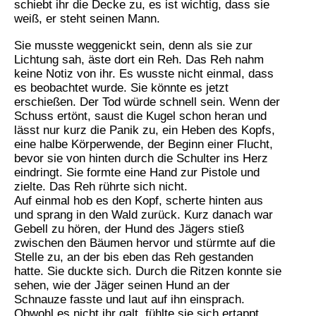
schiebt ihr die Decke zu, es ist wichtig, dass sie
weiß, er steht seinen Mann.
Sie musste weggenickt sein, denn als sie zur
Lichtung sah, äste dort ein Reh. Das Reh nahm
keine Notiz von ihr. Es wusste nicht einmal, dass
es beobachtet wurde. Sie könnte es jetzt
erschießen. Der Tod würde schnell sein. Wenn der
Schuss ertönt, saust die Kugel schon heran und
lässt nur kurz die Panik zu, ein Heben des Kopfs,
eine halbe Körperwende, der Beginn einer Flucht,
bevor sie von hinten durch die Schulter ins Herz
eindringt. Sie formte eine Hand zur Pistole und
zielte. Das Reh rührte sich nicht.
Auf einmal hob es den Kopf, scherte hinten aus
und sprang in den Wald zurück. Kurz danach war
Gebell zu hören, der Hund des Jägers stieß
zwischen den Bäumen hervor und stürmte auf die
Stelle zu, an der bis eben das Reh gestanden
hatte. Sie duckte sich. Durch die Ritzen konnte sie
sehen, wie der Jäger seinen Hund an der
Schnauze fasste und laut auf ihn einsprach.
Obwohl es nicht ihr galt, fühlte sie sich ertappt.