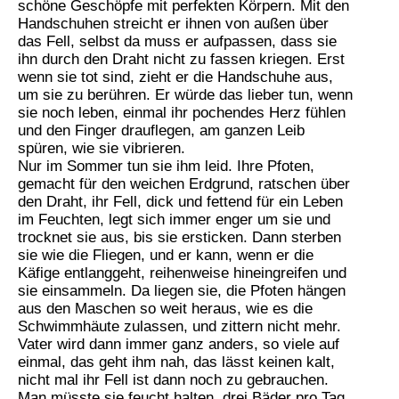
schöne Geschöpfe mit perfekten Körpern. Mit den
Handschuhen streicht er ihnen von außen über
das Fell, selbst da muss er aufpassen, dass sie
ihn durch den Draht nicht zu fassen kriegen. Erst
wenn sie tot sind, zieht er die Handschuhe aus,
um sie zu berühren. Er würde das lieber tun, wenn
sie noch leben, einmal ihr pochendes Herz fühlen
und den Finger drauflegen, am ganzen Leib
spüren, wie sie vibrieren.
Nur im Sommer tun sie ihm leid. Ihre Pfoten,
gemacht für den weichen Erdgrund, ratschen über
den Draht, ihr Fell, dick und fettend für ein Leben
im Feuchten, legt sich immer enger um sie und
trocknet sie aus, bis sie ersticken. Dann sterben
sie wie die Fliegen, und er kann, wenn er die
Käfige entlanggeht, reihenweise hineingreifen und
sie einsammeln. Da liegen sie, die Pfoten hängen
aus den Maschen so weit heraus, wie es die
Schwimmhäute zulassen, und zittern nicht mehr.
Vater wird dann immer ganz anders, so viele auf
einmal, das geht ihm nah, das lässt keinen kalt,
nicht mal ihr Fell ist dann noch zu gebrauchen.
Man müsste sie feucht halten, drei Bäder pro Tag,