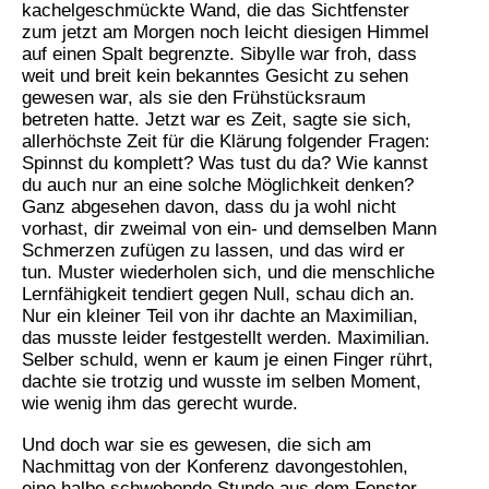
kachelgeschmückte Wand, die das Sichtfenster
zum jetzt am Morgen noch leicht diesigen Himmel
auf einen Spalt begrenzte. Sibylle war froh, dass
weit und breit kein bekanntes Gesicht zu sehen
gewesen war, als sie den Frühstücksraum
betreten hatte. Jetzt war es Zeit, sagte sie sich,
allerhöchste Zeit für die Klärung folgender Fragen:
Spinnst du komplett? Was tust du da? Wie kannst
du auch nur an eine solche Möglichkeit denken?
Ganz abgesehen davon, dass du ja wohl nicht
vorhast, dir zweimal von ein- und demselben Mann
Schmerzen zufügen zu lassen, und das wird er
tun. Muster wiederholen sich, und die menschliche
Lernfähigkeit tendiert gegen Null, schau dich an.
Nur ein kleiner Teil von ihr dachte an Maximilian,
das musste leider festgestellt werden. Maximilian.
Selber schuld, wenn er kaum je einen Finger rührt,
dachte sie trotzig und wusste im selben Moment,
wie wenig ihm das gerecht wurde.
Und doch war sie es gewesen, die sich am
Nachmittag von der Konferenz davongestohlen,
eine halbe schwebende Stunde aus dem Fenster