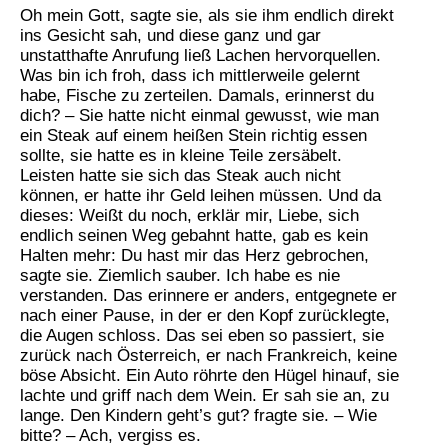
Oh mein Gott, sagte sie, als sie ihm endlich direkt
ins Gesicht sah, und diese ganz und gar
unstatthafte Anrufung ließ Lachen hervorquellen.
Was bin ich froh, dass ich mittlerweile gelernt
habe, Fische zu zerteilen. Damals, erinnerst du
dich? – Sie hatte nicht einmal gewusst, wie man
ein Steak auf einem heißen Stein richtig essen
sollte, sie hatte es in kleine Teile zersäbelt.
Leisten hatte sie sich das Steak auch nicht
können, er hatte ihr Geld leihen müssen. Und da
dieses: Weißt du noch, erklär mir, Liebe, sich
endlich seinen Weg gebahnt hatte, gab es kein
Halten mehr: Du hast mir das Herz gebrochen,
sagte sie. Ziemlich sauber. Ich habe es nie
verstanden. Das erinnere er anders, entgegnete er
nach einer Pause, in der er den Kopf zurücklegte,
die Augen schloss. Das sei eben so passiert, sie
zurück nach Österreich, er nach Frankreich, keine
böse Absicht. Ein Auto röhrte den Hügel hinauf, sie
lachte und griff nach dem Wein. Er sah sie an, zu
lange. Den Kindern geht’s gut? fragte sie. – Wie
bitte? – Ach, vergiss es.