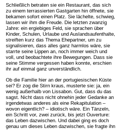
Schließlich betraten sie ein Restaurant, das sich
zu einem terrassierten Gastgarten hin öffnete, sie
bekamen sofort einen Platz. Sie lächelte, schwieg,
lassen wir ihm die Freude. Die letzten zwanzig
Jahre: ein ergiebiges Feld, sie sprachen über
Kinder, Schulen, Urlaube und Auslandsaufenthalte,
streiften kurz das Thema Ehepartner, um zu
signalisieren, dass alles ganz harmlos wäre, sie
starrte seine Lippen an, noch immer weich und
voll, und beobachtete ihre Bewegungen. Dass sie
seine Stimme vergessen haben konnte, erschien
ihr auf einmal ganz unverständlich.
Ob die Familie hier an der portugiesischen Küste
sei? Er zog die Stirn kraus, musterte sie: ja, ein
wenig außerhalb von Lissabon. Gut, dass du das
sagst. Nicht dass nicht ohnehin jeder Gedanke an
irgendetwas anderes als eine Rekapitulation –
wovon eigentlich? – idiotisch wäre. Ein Tänzeln,
ein Schritt vor, zwei zurück, bis jetzt Ouverture:
das Leben dazwischen. Und dabei ging es doch
genau um dieses Leben dazwischen, sie fragte ihn