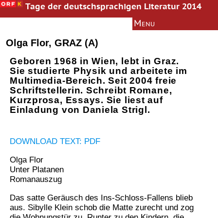
Tage der deutschsprachigen Literatur 2014
Menu
Bachmann-Preis
Information
Olga Flor, GRAZ (A)
News
Geboren 1968 in Wien, lebt in Graz.
Autoren
Sie studierte Physik und arbeitete im
Multimedia-Bereich. Seit 2004 freie
Jury
Schriftstellerin. Schreibt Romane,
Texte
Kurzprosa, Essays. Sie liest auf
Einladung von Daniela Strigl.
Multimedia
Literaturkurs
DOWNLOAD TEXT: PDF
Archiv
Olga Flor
Presseinformation
Unter Platanen
Romanauszug
Das satte Geräusch des Ins-Schloss-Fallens blieb
aus. Sibylle Klein schob die Matte zurecht und zog
die Wohnungstür zu. Runter zu den Kindern, die