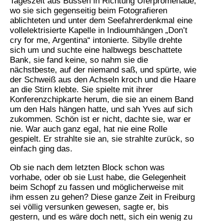
Tageszeit aus Bussen in Richtung Uferpromenade,
wo sie sich gegenseitig beim Fotografieren
ablichteten und unter dem Seefahrerdenkmal eine
vollelektrisierte Kapelle in Indioumhängen „Don’t
cry for me, Argentina“ intonierte. Sibylle drehte
sich um und suchte eine halbwegs beschattete
Bank, sie fand keine, so nahm sie die
nächstbeste, auf der niemand saß, und spürte, wie
der Schweiß aus den Achseln kroch und die Haare
an die Stirn klebte. Sie spielte mit ihrer
Konferenzchipkarte herum, die sie an einem Band
um den Hals hängen hatte, und sah Yves auf sich
zukommen. Schön ist er nicht, dachte sie, war er
nie. War auch ganz egal, hat nie eine Rolle
gespielt. Er strahlte sie an, sie strahlte zurück, so
einfach ging das.
Ob sie nach dem letzten Block schon was
vorhabe, oder ob sie Lust habe, die Gelegenheit
beim Schopf zu fassen und möglicherweise mit
ihm essen zu gehen? Diese ganze Zeit in Freiburg
sei völlig versunken gewesen, sagte er, bis
gestern, und es wäre doch nett, sich ein wenig zu