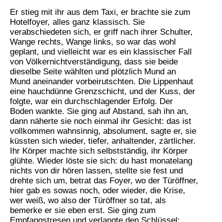
Er stieg mit ihr aus dem Taxi, er brachte sie zum
Hotelfoyer, alles ganz klassisch. Sie
verabschiedeten sich, er griff nach ihrer Schulter,
Wange rechts, Wange links, so war das wohl
geplant, und vielleicht war es ein klassischer Fall
von Völkernichtverständigung, dass sie beide
dieselbe Seite wählten und plötzlich Mund an
Mund aneinander vorbeirutschten. Die Lippenhaut
eine hauchdünne Grenzschicht, und der Kuss, der
folgte, war ein durchschlagender Erfolg. Der
Boden wankte. Sie ging auf Abstand, sah ihn an,
dann näherte sie noch einmal ihr Gesicht: das ist
vollkommen wahnsinnig, absolument, sagte er, sie
küssten sich wieder, tiefer, anhaltender, zärtlicher.
Ihr Körper machte sich selbstständig, ihr Körper
glühte. Wieder löste sie sich: du hast monatelang
nichts von dir hören lassen, stellte sie fest und
drehte sich um, betrat das Foyer, wo der Türöffner,
hier gab es sowas noch, oder wieder, die Krise,
wer weiß, wo also der Türöffner so tat, als
bemerke er sie eben erst. Sie ging zum
Empfangstresen und verlangte den Schlüssel: