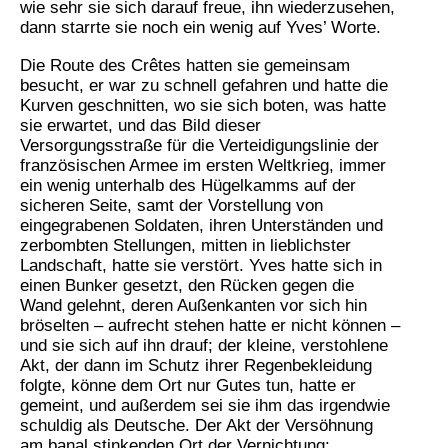
wie sehr sie sich darauf freue, ihn wiederzusehen,
dann starrte sie noch ein wenig auf Yves’ Worte.
Die Route des Crêtes hatten sie gemeinsam
besucht, er war zu schnell gefahren und hatte die
Kurven geschnitten, wo sie sich boten, was hatte
sie erwartet, und das Bild dieser
Versorgungsstraße für die Verteidigungslinie der
französischen Armee im ersten Weltkrieg, immer
ein wenig unterhalb des Hügelkamms auf der
sicheren Seite, samt der Vorstellung von
eingegrabenen Soldaten, ihren Unterständen und
zerbombten Stellungen, mitten in lieblichster
Landschaft, hatte sie verstört. Yves hatte sich in
einen Bunker gesetzt, den Rücken gegen die
Wand gelehnt, deren Außenkanten vor sich hin
bröselten – aufrecht stehen hatte er nicht können –
und sie sich auf ihn drauf; der kleine, verstohlene
Akt, der dann im Schutz ihrer Regenbekleidung
folgte, könne dem Ort nur Gutes tun, hatte er
gemeint, und außerdem sei sie ihm das irgendwie
schuldig als Deutsche. Der Akt der Versöhnung
am banal stinkenden Ort der Vernichtung: