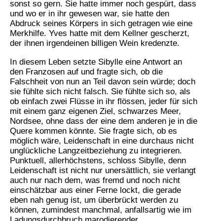
sonst so gern. Sie hatte immer noch gespürt, dass
und wo er in ihr gewesen war, sie hatte den
Abdruck seines Körpers in sich getragen wie eine
Merkhilfe. Yves hatte mit dem Kellner gescherzt,
der ihnen irgendeinen billigen Wein kredenzte.
In diesem Leben setzte Sibylle eine Antwort an
den Franzosen auf und fragte sich, ob die
Falschheit von nun an Teil davon sein würde; doch
sie fühlte sich nicht falsch. Sie fühlte sich so, als
ob einfach zwei Flüsse in ihr flössen, jeder für sich
mit einem ganz eigenen Ziel, schwarzes Meer,
Nordsee, ohne dass der eine dem anderen je in die
Quere kommen könnte. Sie fragte sich, ob es
möglich wäre, Leidenschaft in eine durchaus nicht
unglückliche Langzeitbeziehung zu integrieren.
Punktuell, allerhöchstens, schloss Sibylle, denn
Leidenschaft ist nicht nur unersättlich, sie verlangt
auch nur nach dem, was fremd und noch nicht
einschätzbar aus einer Ferne lockt, die gerade
eben nah genug ist, um überbrückt werden zu
können, zumindest manchmal, anfallsartig wie im
Ladungsdurchbruch marodierender