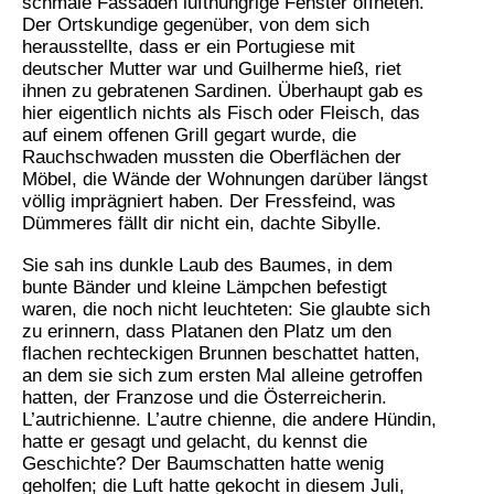
schmale Fassaden lufthungrige Fenster öffneten.
Der Ortskundige gegenüber, von dem sich
herausstellte, dass er ein Portugiese mit
deutscher Mutter war und Guilherme hieß, riet
ihnen zu gebratenen Sardinen. Überhaupt gab es
hier eigentlich nichts als Fisch oder Fleisch, das
auf einem offenen Grill gegart wurde, die
Rauchschwaden mussten die Oberflächen der
Möbel, die Wände der Wohnungen darüber längst
völlig imprägniert haben. Der Fressfeind, was
Dümmeres fällt dir nicht ein, dachte Sibylle.
Sie sah ins dunkle Laub des Baumes, in dem
bunte Bänder und kleine Lämpchen befestigt
waren, die noch nicht leuchteten: Sie glaubte sich
zu erinnern, dass Platanen den Platz um den
flachen rechteckigen Brunnen beschattet hatten,
an dem sie sich zum ersten Mal alleine getroffen
hatten, der Franzose und die Österreicherin.
L’autrichienne. L’autre chienne, die andere Hündin,
hatte er gesagt und gelacht, du kennst die
Geschichte? Der Baumschatten hatte wenig
geholfen; die Luft hatte gekocht in diesem Juli,