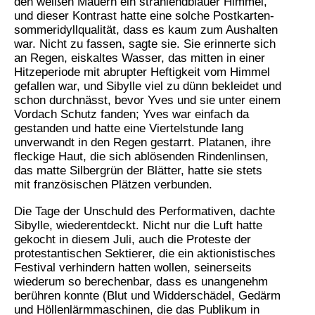
den weißen Mauern ein strahlendblauer Himmel,
und dieser Kontrast hatte eine solche Postkarten-
sommeridyllqualität, dass es kaum zum Aushalten
war. Nicht zu fassen, sagte sie. Sie erinnerte sich
an Regen, eiskaltes Wasser, das mitten in einer
Hitzeperiode mit abrupter Heftigkeit vom Himmel
gefallen war, und Sibylle viel zu dünn bekleidet und
schon durchnässt, bevor Yves und sie unter einem
Vordach Schutz fanden; Yves war einfach da
gestanden und hatte eine Viertelstunde lang
unverwandt in den Regen gestarrt. Platanen, ihre
fleckige Haut, die sich ablösenden Rindenlinsen,
das matte Silbergrün der Blätter, hatte sie stets
mit französischen Plätzen verbunden.
Die Tage der Unschuld des Performativen, dachte
Sibylle, wiederentdeckt. Nicht nur die Luft hatte
gekocht in diesem Juli, auch die Proteste der
protestantischen Sektierer, die ein aktionistisches
Festival verhindern hatten wollen, seinerseits
wiederum so berechenbar, dass es unangenehm
berühren konnte (Blut und Widderschädel, Gedärm
und Höllenlärmmaschinen, die das Publikum in