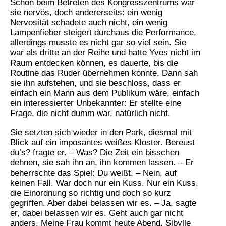
Schon beim Betreten des Kongresszentrums war
sie nervös, doch andererseits: ein wenig
Nervosität schadete auch nicht, ein wenig
Lampenfieber steigert durchaus die Performance,
allerdings musste es nicht gar so viel sein. Sie
war als dritte an der Reihe und hatte Yves nicht im
Raum entdecken können, es dauerte, bis die
Routine das Ruder übernehmen konnte. Dann sah
sie ihn aufstehen, und sie beschloss, dass er
einfach ein Mann aus dem Publikum wäre, einfach
ein interessierter Unbekannter: Er stellte eine
Frage, die nicht dumm war, natürlich nicht.
Sie setzten sich wieder in den Park, diesmal mit
Blick auf ein imposantes weißes Kloster. Bereust
du’s? fragte er. – Was? Die Zeit ein bisschen
dehnen, sie sah ihn an, ihn kommen lassen. – Er
beherrschte das Spiel: Du weißt. – Nein, auf
keinen Fall. War doch nur ein Kuss. Nur ein Kuss,
die Einordnung so richtig und doch so kurz
gegriffen. Aber dabei belassen wir es. – Ja, sagte
er, dabei belassen wir es. Geht auch gar nicht
anders. Meine Frau kommt heute Abend. Sibylle