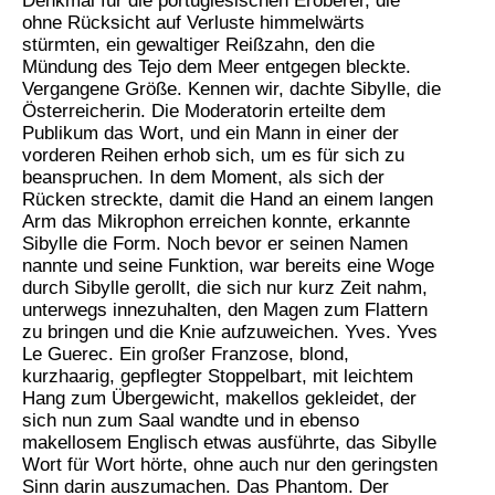
Denkmal für die portugiesischen Eroberer, die
ohne Rücksicht auf Verluste himmelwärts
stürmten, ein gewaltiger Reißzahn, den die
Mündung des Tejo dem Meer entgegen bleckte.
Vergangene Größe. Kennen wir, dachte Sibylle, die
Österreicherin. Die Moderatorin erteilte dem
Publikum das Wort, und ein Mann in einer der
vorderen Reihen erhob sich, um es für sich zu
beanspruchen. In dem Moment, als sich der
Rücken streckte, damit die Hand an einem langen
Arm das Mikrophon erreichen konnte, erkannte
Sibylle die Form. Noch bevor er seinen Namen
nannte und seine Funktion, war bereits eine Woge
durch Sibylle gerollt, die sich nur kurz Zeit nahm,
unterwegs innezuhalten, den Magen zum Flattern
zu bringen und die Knie aufzuweichen. Yves. Yves
Le Guerec. Ein großer Franzose, blond,
kurzhaarig, gepflegter Stoppelbart, mit leichtem
Hang zum Übergewicht, makellos gekleidet, der
sich nun zum Saal wandte und in ebenso
makellosem Englisch etwas ausführte, das Sibylle
Wort für Wort hörte, ohne auch nur den geringsten
Sinn darin auszumachen. Das Phantom. Der