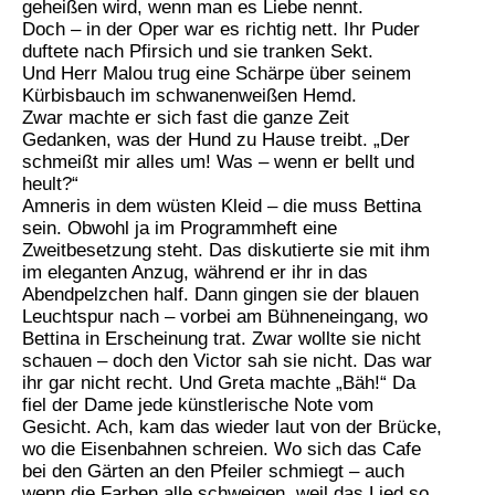
geheißen wird, wenn man es Liebe nennt.
Doch – in der Oper war es richtig nett. Ihr Puder
duftete nach Pfirsich und sie tranken Sekt.
Und Herr Malou trug eine Schärpe über seinem
Kürbisbauch im schwanenweißen Hemd.
Zwar machte er sich fast die ganze Zeit
Gedanken, was der Hund zu Hause treibt. „Der
schmeißt mir alles um! Was – wenn er bellt und
heult?“
Amneris in dem wüsten Kleid – die muss Bettina
sein. Obwohl ja im Programmheft eine
Zweitbesetzung steht. Das diskutierte sie mit ihm
im eleganten Anzug, während er ihr in das
Abendpelzchen half. Dann gingen sie der blauen
Leuchtspur nach – vorbei am Bühneneingang, wo
Bettina in Erscheinung trat. Zwar wollte sie nicht
schauen – doch den Victor sah sie nicht. Das war
ihr gar nicht recht. Und Greta machte „Bäh!“ Da
fiel der Dame jede künstlerische Note vom
Gesicht. Ach, kam das wieder laut von der Brücke,
wo die Eisenbahnen schreien. Wo sich das Cafe
bei den Gärten an den Pfeiler schmiegt – auch
wenn die Farben alle schweigen, weil das Lied so