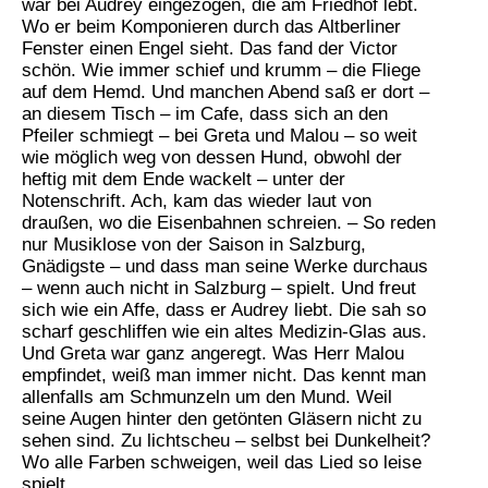
war bei Audrey eingezogen, die am Friedhof lebt.
Wo er beim Komponieren durch das Altberliner
Fenster einen Engel sieht. Das fand der Victor
schön. Wie immer schief und krumm – die Fliege
auf dem Hemd. Und manchen Abend saß er dort –
an diesem Tisch – im Cafe, dass sich an den
Pfeiler schmiegt – bei Greta und Malou – so weit
wie möglich weg von dessen Hund, obwohl der
heftig mit dem Ende wackelt – unter der
Notenschrift. Ach, kam das wieder laut von
draußen, wo die Eisenbahnen schreien. – So reden
nur Musiklose von der Saison in Salzburg,
Gnädigste – und dass man seine Werke durchaus
– wenn auch nicht in Salzburg – spielt. Und freut
sich wie ein Affe, dass er Audrey liebt. Die sah so
scharf geschliffen wie ein altes Medizin-Glas aus.
Und Greta war ganz angeregt. Was Herr Malou
empfindet, weiß man immer nicht. Das kennt man
allenfalls am Schmunzeln um den Mund. Weil
seine Augen hinter den getönten Gläsern nicht zu
sehen sind. Zu lichtscheu – selbst bei Dunkelheit?
Wo alle Farben schweigen, weil das Lied so leise
spielt.