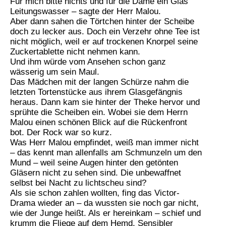
Für mich bitte nichts und für die Dame ein Glas
Leitungswasser – sagte der Herr Malou.
Aber dann sahen die Törtchen hinter der Scheibe
doch zu lecker aus. Doch ein Verzehr ohne Tee ist
nicht möglich, weil er auf trockenen Knorpel seine
Zuckertablette nicht nehmen kann.
Und ihm würde vom Ansehen schon ganz
wässerig um sein Maul.
Das Mädchen mit der langen Schürze nahm die
letzten Tortenstücke aus ihrem Glasgefängnis
heraus. Dann kam sie hinter der Theke hervor und
sprühte die Scheiben ein. Wobei sie dem Herrn
Malou einen schönen Blick auf die Rückenfront
bot. Der Rock war so kurz.
Was Herr Malou empfindet, weiß man immer nicht
– das kennt man allenfalls am Schmunzeln um den
Mund – weil seine Augen hinter den getönten
Gläsern nicht zu sehen sind. Die unbewaffnet
selbst bei Nacht zu lichtscheu sind?
Als sie schon zahlen wollten, fing das Victor-
Drama wieder an – da wussten sie noch gar nicht,
wie der Junge heißt. Als er hereinkam – schief und
krumm die Fliege auf dem Hemd, Sensibler