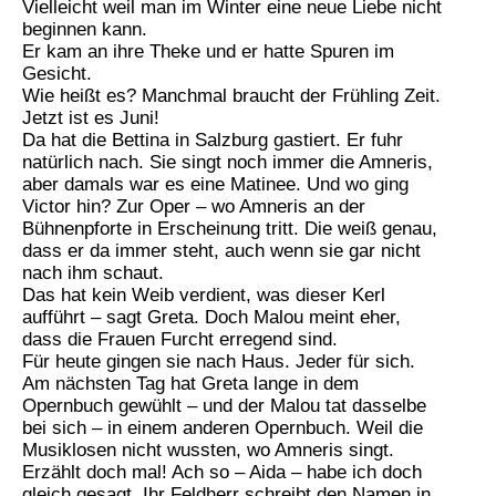
Vielleicht weil man im Winter eine neue Liebe nicht
beginnen kann.
Er kam an ihre Theke und er hatte Spuren im
Gesicht.
Wie heißt es? Manchmal braucht der Frühling Zeit.
Jetzt ist es Juni!
Da hat die Bettina in Salzburg gastiert. Er fuhr
natürlich nach. Sie singt noch immer die Amneris,
aber damals war es eine Matinee. Und wo ging
Victor hin? Zur Oper – wo Amneris an der
Bühnenpforte in Erscheinung tritt. Die weiß genau,
dass er da immer steht, auch wenn sie gar nicht
nach ihm schaut.
Das hat kein Weib verdient, was dieser Kerl
aufführt – sagt Greta. Doch Malou meint eher,
dass die Frauen Furcht erregend sind.
Für heute gingen sie nach Haus. Jeder für sich.
Am nächsten Tag hat Greta lange in dem
Opernbuch gewühlt – und der Malou tat dasselbe
bei sich – in einem anderen Opernbuch. Weil die
Musiklosen nicht wussten, wo Amneris singt.
Erzählt doch mal! Ach so – Aida – habe ich doch
gleich gesagt. Ihr Feldherr schreibt den Namen in