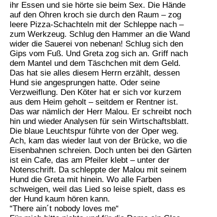
ihr Essen und sie hörte sie beim Sex. Die Hände
auf den Ohren kroch sie durch den Raum – zog
leere Pizza-Schachteln mit der Schleppe nach –
zum Werkzeug. Schlug den Hammer an die Wand
wider die Sauerei von nebenan! Schlug sich den
Gips vom Fuß. Und Greta zog sich an. Griff nach
dem Mantel und dem Täschchen mit dem Geld.
Das hat sie alles diesem Herrn erzählt, dessen
Hund sie angesprungen hatte. Oder seine
Verzweiflung. Den Köter hat er sich vor kurzem
aus dem Heim geholt – seitdem er Rentner ist.
Das war nämlich der Herr Malou. Er schreibt noch
hin und wieder Analysen für sein Wirtschaftsblatt.
Die blaue Leuchtspur führte von der Oper weg.
Ach, kam das wieder laut von der Brücke, wo die
Eisenbahnen schreien. Doch unten bei den Gärten
ist ein Cafe, das am Pfeiler klebt – unter der
Notenschrift. Da schleppte der Malou mit seinem
Hund die Greta mit hinein. Wo alle Farben
schweigen, weil das Lied so leise spielt, dass es
der Hund kaum hören kann.
“There ain´t nobody loves me“