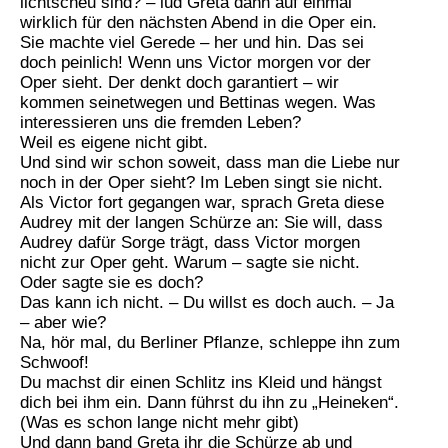
lichtscheu sind? – lud Greta dann auf einmal
wirklich für den nächsten Abend in die Oper ein.
Sie machte viel Gerede – her und hin. Das sei
doch peinlich! Wenn uns Victor morgen vor der
Oper sieht. Der denkt doch garantiert – wir
kommen seinetwegen und Bettinas wegen. Was
interessieren uns die fremden Leben?
Weil es eigene nicht gibt.
Und sind wir schon soweit, dass man die Liebe nur
noch in der Oper sieht? Im Leben singt sie nicht.
Als Victor fort gegangen war, sprach Greta diese
Audrey mit der langen Schürze an: Sie will, dass
Audrey dafür Sorge trägt, dass Victor morgen
nicht zur Oper geht. Warum – sagte sie nicht.
Oder sagte sie es doch?
Das kann ich nicht. – Du willst es doch auch. – Ja
– aber wie?
Na, hör mal, du Berliner Pflanze, schleppe ihn zum
Schwoof!
Du machst dir einen Schlitz ins Kleid und hängst
dich bei ihm ein. Dann führst du ihn zu „Heineken“.
(Was es schon lange nicht mehr gibt)
Und dann band Greta ihr die Schürze ab und