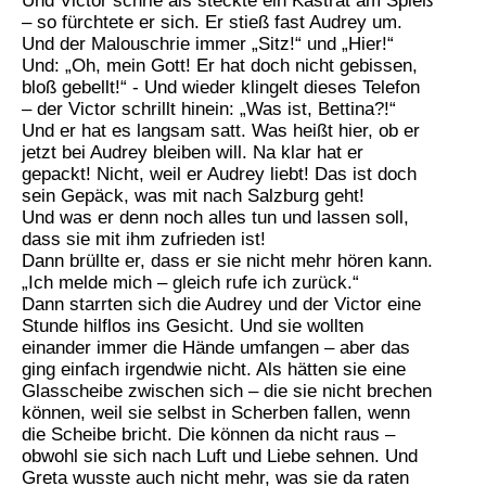
Und Victor schrie als steckte ein Kastrat am Spieß
– so fürchtete er sich. Er stieß fast Audrey um.
Und der Malouschrie immer „Sitz!“ und „Hier!“
Und: „Oh, mein Gott! Er hat doch nicht gebissen,
bloß gebellt!“ - Und wieder klingelt dieses Telefon
– der Victor schrillt hinein: „Was ist, Bettina?!“
Und er hat es langsam satt. Was heißt hier, ob er
jetzt bei Audrey bleiben will. Na klar hat er
gepackt! Nicht, weil er Audrey liebt! Das ist doch
sein Gepäck, was mit nach Salzburg geht!
Und was er denn noch alles tun und lassen soll,
dass sie mit ihm zufrieden ist!
Dann brüllte er, dass er sie nicht mehr hören kann.
„Ich melde mich – gleich rufe ich zurück.“
Dann starrten sich die Audrey und der Victor eine
Stunde hilflos ins Gesicht. Und sie wollten
einander immer die Hände umfangen – aber das
ging einfach irgendwie nicht. Als hätten sie eine
Glasscheibe zwischen sich – die sie nicht brechen
können, weil sie selbst in Scherben fallen, wenn
die Scheibe bricht. Die können da nicht raus –
obwohl sie sich nach Luft und Liebe sehnen. Und
Greta wusste auch nicht mehr, was sie da raten