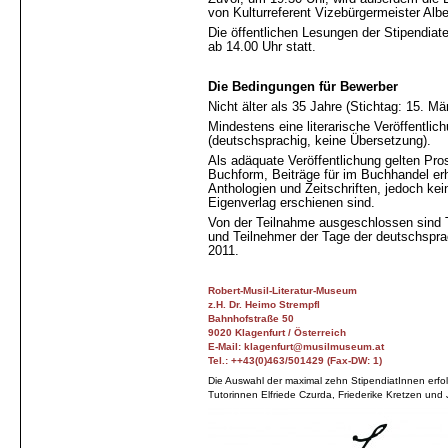
von Kulturreferent Vizebürgermeister Albe
Die öffentlichen Lesungen der Stipendiate
ab 14.00 Uhr statt.
Die Bedingungen für Bewerber
Nicht älter als 35 Jahre (Stichtag: 15. Mä
Mindestens eine literarische Veröffentlic
(deutschsprachig, keine Übersetzung).
Als adäquate Veröffentlichung gelten Pros
Buchform, Beiträge für im Buchhandel erh
Anthologien und Zeitschriften, jedoch kei
Eigenverlag erschienen sind.
Von der Teilnahme ausgeschlossen sind 
und Teilnehmer der Tage der deutschsprac
2011.
Robert-Musil-Literatur-Museum
z.H. Dr. Heimo Strempfl
Bahnhofstraße 50
9020 Klagenfurt / Österreich
E-Mail: klagenfurt@musilmuseum.at
Tel.: ++43(0)463/501429 (Fax-DW: 1)
Die Auswahl der maximal zehn StipendiatInnen erfol
Tutorinnen Elfriede Czurda, Friederike Kretzen und 