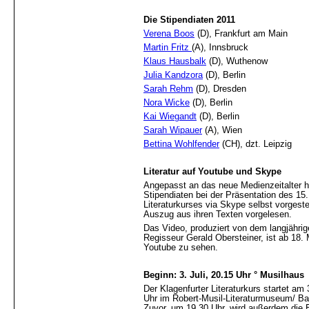
Die Stipendiaten 2011
Verena Boos
(D), Frankfurt am Main
Martin Fritz
(A), Innsbruck
Klaus Hausbalk
(D), Wuthenow
Julia Kandzora
(D), Berlin
Sarah Rehm
(D), Dresden
Nora Wicke
(D), Berlin
Kai Wiegandt
(D), Berlin
Sarah Wipauer
(A), Wien
Bettina Wohlfender
(CH), dzt. Leipzig
Literatur auf Youtube und Skype
Angepasst an das neue Medienzeitalter h
Stipendiaten bei der Präsentation des 15.
Literaturkurses via Skype selbst vorgeste
Auszug aus ihren Texten vorgelesen.
Das Video, produziert von dem langjähri
Regisseur Gerald Obersteiner, ist ab 18.
Youtube zu sehen.
Beginn: 3. Juli, 20.15 Uhr ° Musilhaus
Der Klagenfurter Literaturkurs startet am 
Uhr im Robert-Musil-Literaturmuseum/ Ba
Zuvor, um 19.30 Uhr, wird außerdem die E