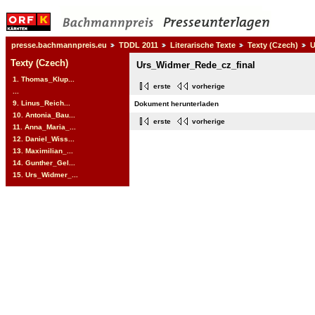
presse.bachmannpreis.eu
TDDL 2011
Literarische Texte
Texty (Czech)
U
Texty (Czech)
Urs_Widmer_Rede_cz_final
1. Thomas_Klup...
erste
vorherige
...
9. Linus_Reich...
Dokument herunterladen
10. Antonia_Bau...
erste
vorherige
11. Anna_Maria_...
12. Daniel_Wiss...
13. Maximilian_...
14. Gunther_Gel...
15. Urs_Widmer_...