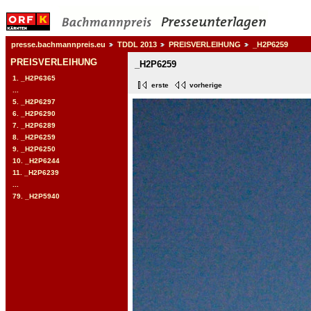
presse.bachmannpreis.eu
TDDL 2013
PREISVERLEIHUNG
_H2P6259
PREISVERLEIHUNG
_H2P6259
1. _H2P6365
erste
vorherige
...
5. _H2P6297
6. _H2P6290
7. _H2P6289
8. _H2P6259
9. _H2P6250
10. _H2P6244
11. _H2P6239
...
79. _H2P5940