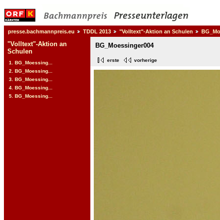
presse.bachmannpreis.eu
TDDL 2013
"Volltext"-Aktion an Schulen
BG_Mo
"Volltext"-Aktion an
BG_Moessinger004
Schulen
erste
vorherige
1. BG_Moessing...
2. BG_Moessing...
3. BG_Moessing...
4. BG_Moessing...
5. BG_Moessing...