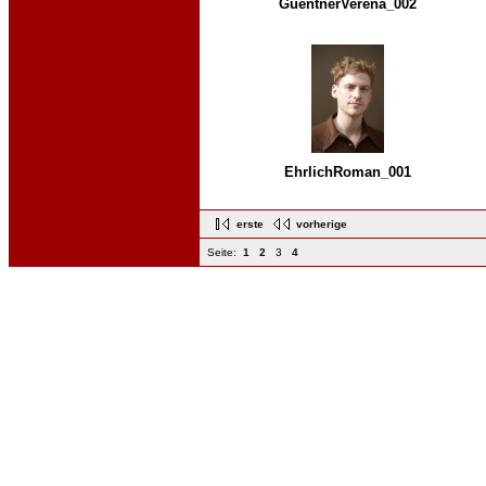
GuentnerVerena_002
EhrlichRoman_001
erste
vorherige
Seite:
1
2
3
4