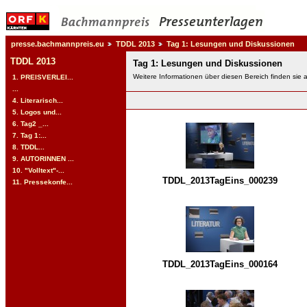
presse.bachmannpreis.eu
TDDL 2013
Tag 1: Lesungen und Diskussionen
TDDL 2013
Tag 1: Lesungen und Diskussionen
Weitere Informationen über diesen Bereich finden sie 
1. PREISVERLEI...
...
4. Literarisch...
5. Logos und...
6. Tag2 _...
7. Tag 1:...
8. TDDL...
9. AUTORINNEN ...
10. "Volltext"-...
TDDL_2013TagEins_000239
11. Pressekonfe...
TDDL_2013TagEins_000164