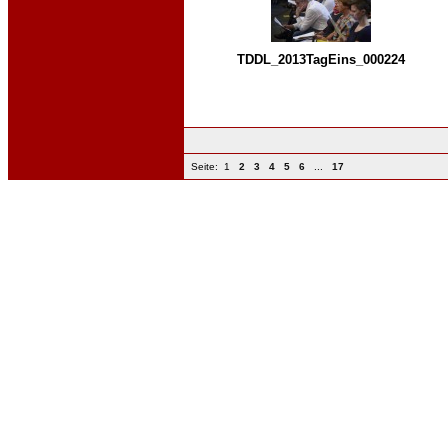
TDDL_2013TagEins_000224
Seite:
1
2
3
4
5
6
...
17