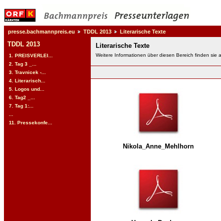
presse.bachmannpreis.eu
TDDL 2013
Literarische Texte
TDDL 2013
Literarische Texte
Weitere Informationen über diesen Bereich finden sie 
1. PREISVERLEI...
2. Tag 3 _...
3. Travnicek -...
4. Literarisch...
5. Logos und...
6. Tag2 _...
7. Tag 1:...
...
11. Pressekonfe...
Nikola_Anne_Mehlhorn