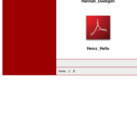
Hannah_Duebgen
Heinz_Helle
Seite:
1
2