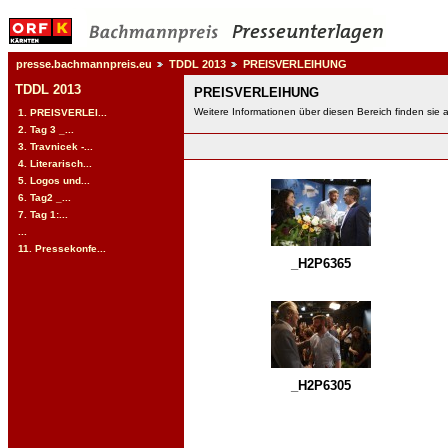
presse.bachmannpreis.eu
TDDL 2013
PREISVERLEIHUNG
TDDL 2013
PREISVERLEIHUNG
Weitere Informationen über diesen Bereich finden sie 
1. PREISVERLEI...
2. Tag 3 _...
3. Travnicek -...
4. Literarisch...
5. Logos und...
6. Tag2 _...
7. Tag 1:...
...
11. Pressekonfe...
_H2P6365
_H2P6305