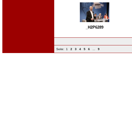
_H2P6289
Seite:
1
2
3
4
5
6
...
9