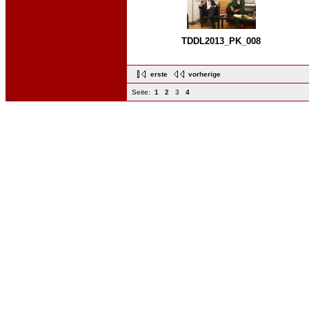
TDDL2013_PK_008
erste
vorherige
Seite:
1
2
3
4